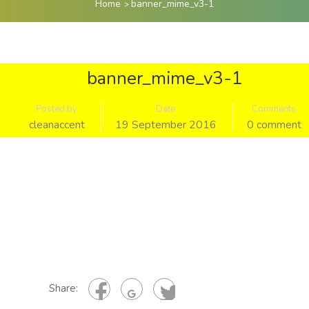
Home
banner_mime_v3-1
banner_mime_v3-1
Posted by
Date
Comments
cleanaccent
19 September 2016
0 comment
Share: