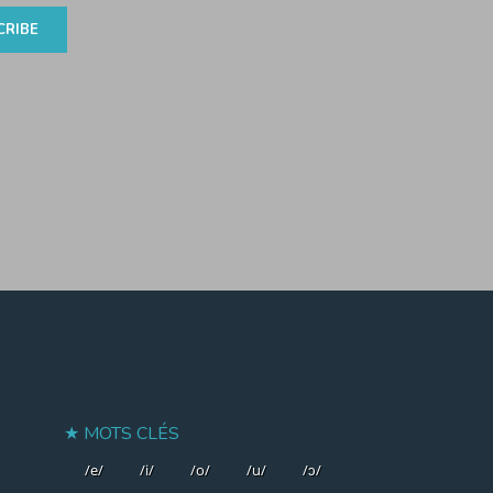
MOTS CLÉS
/e/
/i/
/o/
/u/
/ɔ/