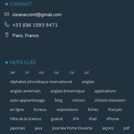
CONTACT
cleanaccent@gmail.com
+33 (0)6 1593 9471
Paris, France.
MOTS CLÉS
/e/
/i/
/o/
/u/
/ɔ/
/ɛ/
Alphabet phonétique international
anglais
anglais américain
anglais britannique
applications
auto-apprentissage
blog
chinois
chinois mandarin
en ligne
Evreux;
expressions
fiches
français
Fête de la Science
gratuit
IPA
iPad
iPhone
japonais
jeux
Journée Porte Ouverte
leçons
pdf