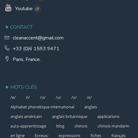
Youtube
CONTACT
cleanaccent@gmail.com
+33 (0)6 1593 9471
Paris, France.
MOTS CLÉS
/e/
/i/
/o/
/u/
/ɔ/
/ɛ/
Alphabet phonétique international
anglais
anglais américain
anglais britannique
applications
auto-apprentissage
blog
chinois
chinois mandarin
en ligne
Evreux;
expressions
fiches
français