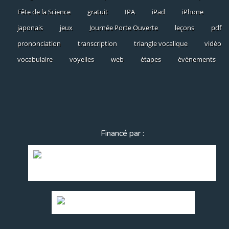
Fête de la Science
gratuit
IPA
iPad
iPhone
japonais
jeux
Journée Porte Ouverte
leçons
pdf
prononciation
transcription
triangle vocalique
vidéo
vocabulaire
voyelles
web
étapes
événements
Financé par :