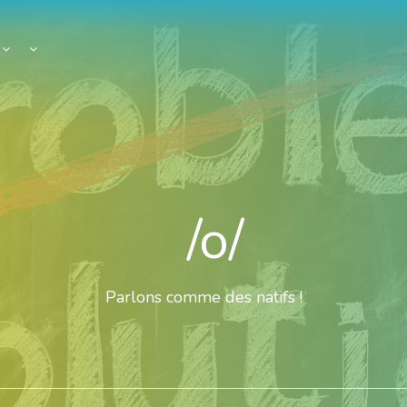
/o/
Parlons comme des natifs !