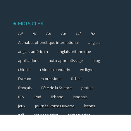
MOTS CLÉS
/e/
/i/
/o/
/u/
/ɔ/
/ɛ/
Alphabet phonétique international
anglais
anglais américain
anglais britannique
applications
auto-apprentissage
blog
chinois
chinois mandarin
en ligne
Evreux;
expressions
fiches
français
Fête de la Science
gratuit
IPA
iPad
iPhone
japonais
jeux
Journée Porte Ouverte
leçons
pdf
prononciation
transcription
triangle vocalique
vidéo
vocabulaire