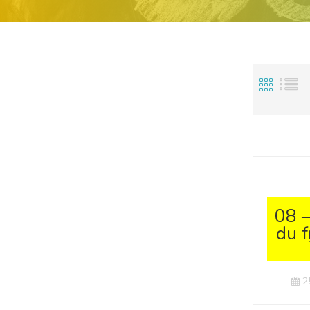
08 –
du f
【
pr
2