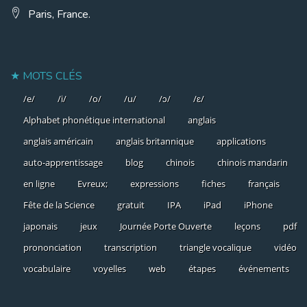
Paris, France.
MOTS CLÉS
/e/
/i/
/o/
/u/
/ɔ/
/ɛ/
Alphabet phonétique international
anglais
anglais américain
anglais britannique
applications
auto-apprentissage
blog
chinois
chinois mandarin
en ligne
Evreux;
expressions
fiches
français
Fête de la Science
gratuit
IPA
iPad
iPhone
japonais
jeux
Journée Porte Ouverte
leçons
pdf
prononciation
transcription
triangle vocalique
vidéo
vocabulaire
voyelles
web
étapes
événements