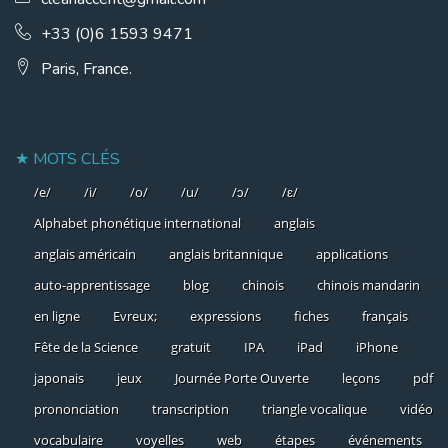
+33 (0)6 1593 9471
Paris, France.
MOTS CLÉS
/e/
/i/
/o/
/u/
/ɔ/
/ɛ/
Alphabet phonétique international
anglais
anglais américain
anglais britannique
applications
auto-apprentissage
blog
chinois
chinois mandarin
en ligne
Evreux;
expressions
fiches
français
Fête de la Science
gratuit
IPA
iPad
iPhone
japonais
jeux
Journée Porte Ouverte
leçons
pdf
prononciation
transcription
triangle vocalique
vidéo
vocabulaire
voyelles
web
étapes
événements