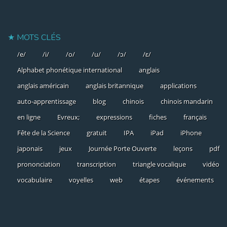
MOTS CLÉS
/e/
/i/
/o/
/u/
/ɔ/
/ɛ/
Alphabet phonétique international
anglais
anglais américain
anglais britannique
applications
auto-apprentissage
blog
chinois
chinois mandarin
en ligne
Evreux;
expressions
fiches
français
Fête de la Science
gratuit
IPA
iPad
iPhone
japonais
jeux
Journée Porte Ouverte
leçons
pdf
prononciation
transcription
triangle vocalique
vidéo
vocabulaire
voyelles
web
étapes
événements