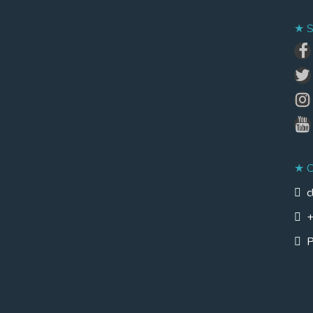
S
c
+
P