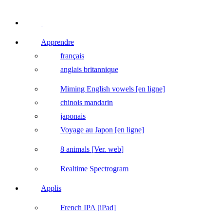
Apprendre
français
anglais britannique
Miming English vowels [en ligne]
chinois mandarin
japonais
Voyage au Japon [en ligne]
8 animals [Ver. web]
Realtime Spectrogram
Applis
French IPA [iPad]