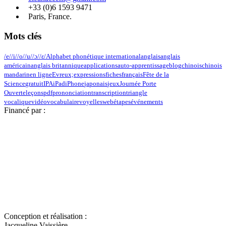
+33 (0)6 1593 9471
Paris, France.
Mots clés
/e/
/i/
/o/
/u/
/ɔ/
/ɛ/
Alphabet phonétique international
anglais
anglais
américain
anglais britannique
applications
auto-apprentissage
blog
chinois
chinois
mandarin
en ligne
Evreux;
expressions
fiches
français
Fête de la
Science
gratuit
IPA
iPad
iPhone
japonais
jeux
Journée Porte
Ouverte
leçons
pdf
prononciation
transcription
triangle
vocalique
vidéo
vocabulaire
voyelles
web
étapes
événements
Financé par :
Conception et réalisation :
Jacqueline Vaissière