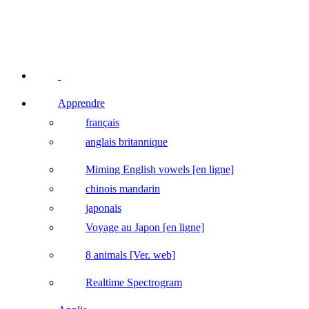
Apprendre
français
anglais britannique
Miming English vowels [en ligne]
chinois mandarin
japonais
Voyage au Japon [en ligne]
8 animals [Ver. web]
Realtime Spectrogram