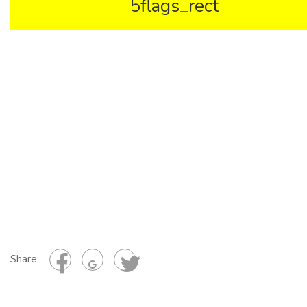
5flags_rect
Share: