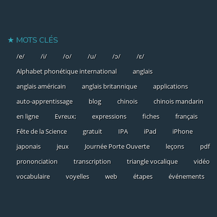
MOTS CLÉS
/e/
/i/
/o/
/u/
/ɔ/
/ɛ/
Alphabet phonétique international
anglais
anglais américain
anglais britannique
applications
auto-apprentissage
blog
chinois
chinois mandarin
en ligne
Evreux;
expressions
fiches
français
Fête de la Science
gratuit
IPA
iPad
iPhone
japonais
jeux
Journée Porte Ouverte
leçons
pdf
prononciation
transcription
triangle vocalique
vidéo
vocabulaire
voyelles
web
étapes
événements