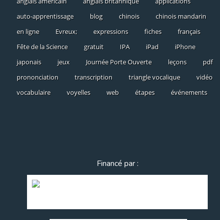
anglais américain
anglais britannique
applications
auto-apprentissage
blog
chinois
chinois mandarin
en ligne
Evreux;
expressions
fiches
français
Fête de la Science
gratuit
IPA
iPad
iPhone
japonais
jeux
Journée Porte Ouverte
leçons
pdf
prononciation
transcription
triangle vocalique
vidéo
vocabulaire
voyelles
web
étapes
événements
Financé par :