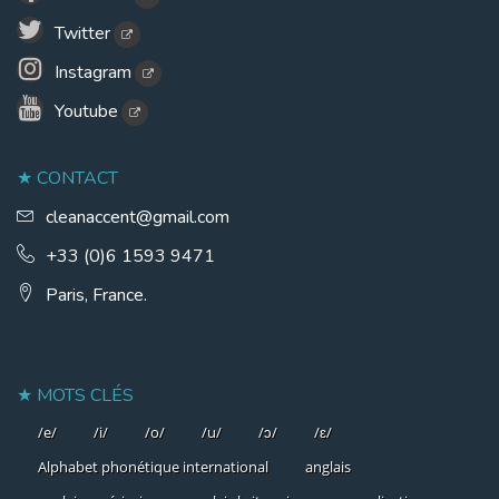
Twitter
Instagram
Youtube
CONTACT
cleanaccent@gmail.com
+33 (0)6 1593 9471
Paris, France.
MOTS CLÉS
/e/
/i/
/o/
/u/
/ɔ/
/ɛ/
Alphabet phonétique international
anglais