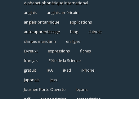
Alphabet phonétique international
anglais
anglais américain
anglais britannique
applications
auto-apprentissage
blog
chinois
chinois mandarin
en ligne
Evreux;
expressions
fiches
français
Fête de la Science
gratuit
IPA
iPad
iPhone
japonais
jeux
Journée Porte Ouverte
leçons
pdf
prononciation
transcription
triangle vocalique
vidéo
vocabulaire
voyelles
web
étapes
événements