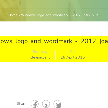
Home
Windows_logo_and_wordmark_-_2012_(dark_blue)
ows_logo_and_wordmark_-_2012_(dar
Posted by
Date
cleanaccent
26 April 2018
Share: