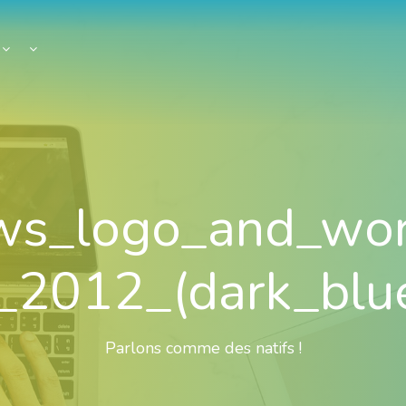
s_logo_and_wor
_2012_(dark_blu
Parlons comme des natifs !