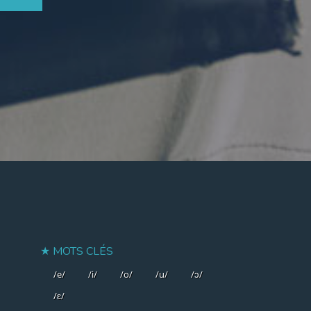
MOTS CLÉS
/e/
/i/
/o/
/u/
/ɔ/
/ɛ/