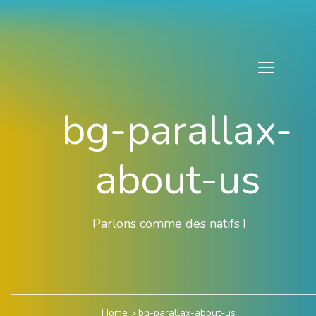
bg-parallax-
about-us
Parlons comme des natifs !
Home
bg-parallax-about-us