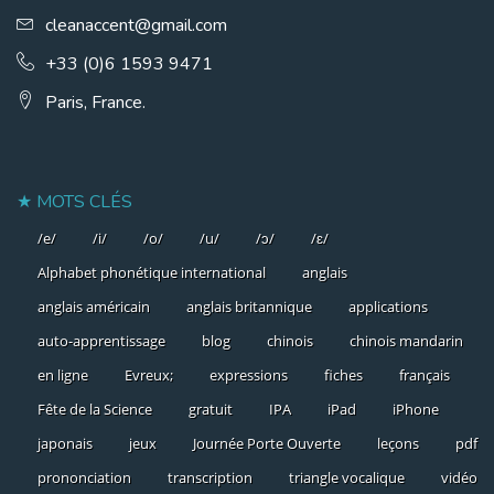
cleanaccent@gmail.com
+33 (0)6 1593 9471
Paris, France.
MOTS CLÉS
/e/
/i/
/o/
/u/
/ɔ/
/ɛ/
Alphabet phonétique international
anglais
anglais américain
anglais britannique
applications
auto-apprentissage
blog
chinois
chinois mandarin
en ligne
Evreux;
expressions
fiches
français
Fête de la Science
gratuit
IPA
iPad
iPhone
japonais
jeux
Journée Porte Ouverte
leçons
pdf
prononciation
transcription
triangle vocalique
vidéo