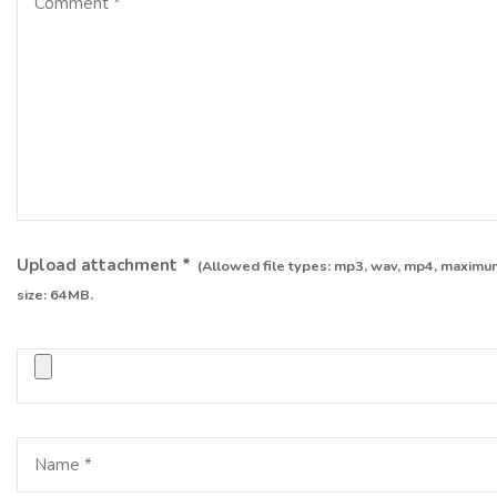
Upload attachment
*
(Allowed file types:
mp3, wav, mp4
, maximum
size:
64MB.