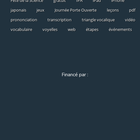
Fête de la Science
gratuit
IPA
iPad
iPhone
japonais
jeux
Journée Porte Ouverte
leçons
pdf
prononciation
transcription
triangle vocalique
vidéo
vocabulaire
voyelles
web
étapes
événements
Financé par :