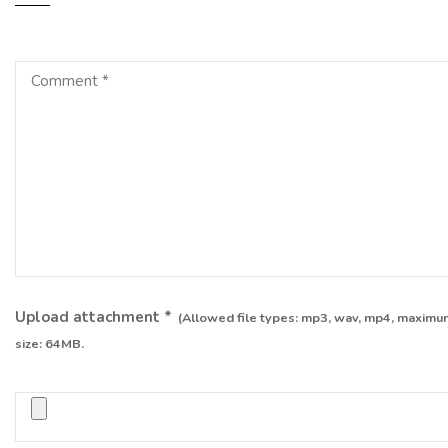
Upload attachment
*
(Allowed file types:
mp3, wav, mp4
, maximum
size:
64MB.