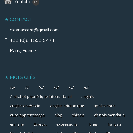
Youtube
CONTACT
cleanaccent@gmail.com
+33 (0)6 1593 9471
Paris, France.
MOTS CLÉS
/e/
/i/
/o/
/u/
/ɔ/
/ɛ/
Alphabet phonétique international
anglais
anglais américain
anglais britannique
applications
auto-apprentissage
blog
chinois
chinois mandarin
en ligne
Evreux;
expressions
fiches
français