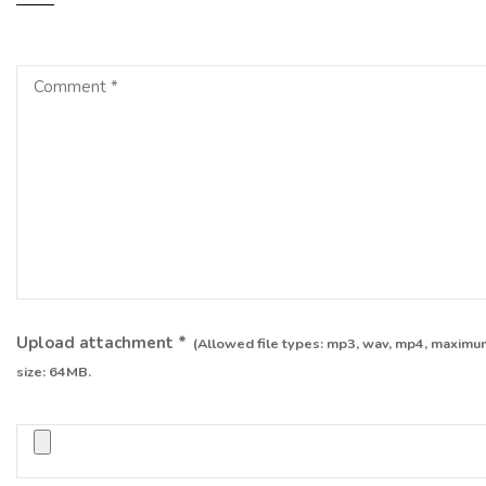
Upload attachment
*
(Allowed file types:
mp3, wav, mp4
, maximum
size:
64MB.