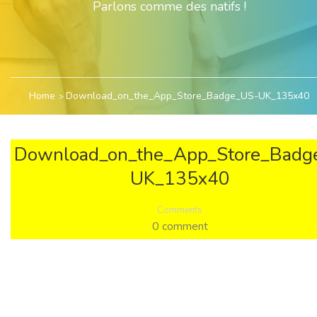
Parlons comme des natifs !
Home
Download_on_the_App_Store_Badge_US-UK_135x40
Download_on_the_App_Store_Badg
UK_135x40
Comments
0 comment