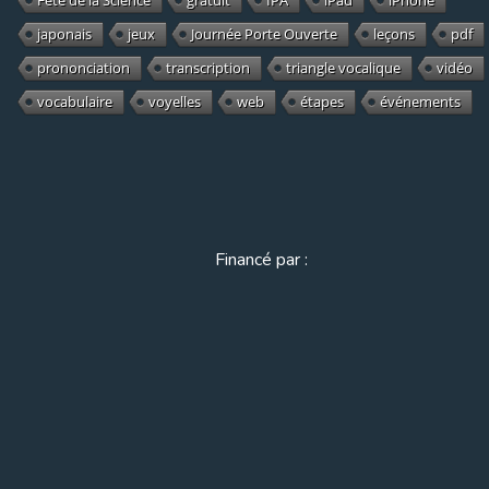
Fête de la Science
gratuit
IPA
iPad
iPhone
japonais
jeux
Journée Porte Ouverte
leçons
pdf
prononciation
transcription
triangle vocalique
vidéo
vocabulaire
voyelles
web
étapes
événements
Financé par :