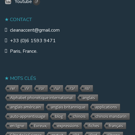
Youtube
CONTACT
cleanaccent@gmail.com
+33 (0)6 1593 9471
Paris, France.
MOTS CLÉS
/e/
/i/
/o/
/u/
/ɔ/
/ɛ/
Alphabet phonétique international
anglais
anglais américain
anglais britannique
applications
auto-apprentissage
blog
chinois
chinois mandarin
en ligne
Evreux;
expressions
fiches
français