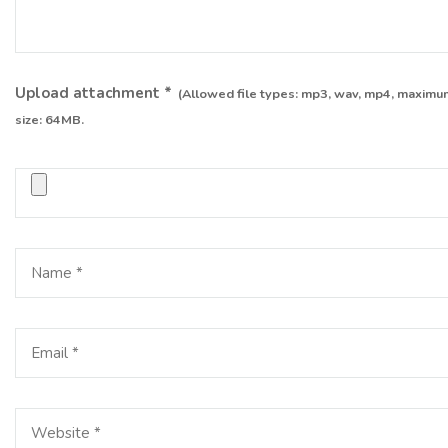
Upload attachment
*
(Allowed file types:
mp3, wav, mp4
, maximum
size:
64MB.