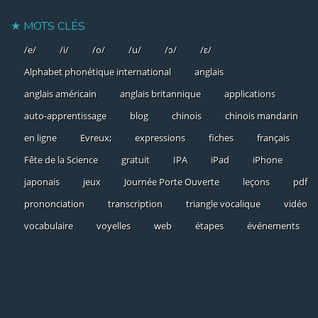
MOTS CLÉS
/e/
/i/
/o/
/u/
/ɔ/
/ɛ/
Alphabet phonétique international
anglais
anglais américain
anglais britannique
applications
auto-apprentissage
blog
chinois
chinois mandarin
en ligne
Evreux;
expressions
fiches
français
Fête de la Science
gratuit
IPA
iPad
iPhone
japonais
jeux
Journée Porte Ouverte
leçons
pdf
prononciation
transcription
triangle vocalique
vidéo
vocabulaire
voyelles
web
étapes
événements